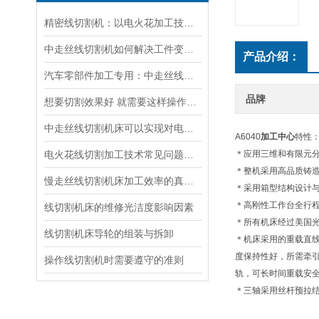
精密线切割机：以电火花加工技术突破复杂零件制造难题
中走丝线切割机如何解决工件变形的问题
产品介绍：
汽车零部件加工专用：中走丝线切割机床在复杂异形件加工中的重要作用
品牌
想要切割效果好 就需要这样操作线切割机床
中走丝线切割机床可以实现对电极丝运动轨迹的精确控制
A6040
加工中心
特性
电火花线切割加工技术常见问题及解决措施
＊应用三维和有限元分
＊整机采用高品质铸
慢走丝线切割机床加工效率的真正意义你知道吗？
＊采用箱型结构设计与
＊高刚性工作台全行
线切割机床的维修光洁度影响因素
＊所有机床经过美国
线切割机床导轮的组装与拆卸
＊机床采用的重载直
度保持性好，所需牵
操作线切割机时需要遵守的准则
轨，可长时间重载安
＊三轴采用丝杆预拉