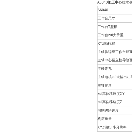
A6040
加工中心
技术参
A6040
工作台尺寸
工作台T型槽
工作台zui大承重
XYZ轴行程
主轴鼻端至工作台距
主轴中心至立柱导轨
主轴锥孔
主轴电机zui大输出功
主轴转速
zui高位移速度XY
zui高位移速度Z
切削进给速度
机床重量
XYZ轴zui小分辨率