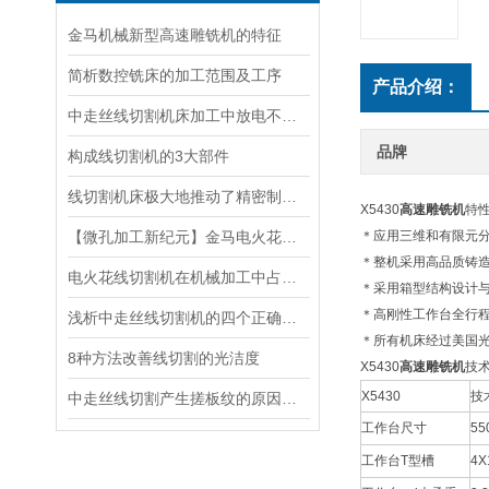
金马机械新型高速雕铣机的特征
简析数控铣床的加工范围及工序
产品介绍：
中走丝线切割机床加工中放电不稳定现象原因分析
品牌
构成线切割机的3大部件
线切割机床极大地推动了精密制造和复杂形状零件加工的发展
X5430
高速雕铣机
特
【微孔加工新纪元】金马电火花小孔机，精准塑造微米级工艺奇迹
＊应用三维和有限元分
＊整机采用高品质铸
电火花线切割机在机械加工中占有很重要的地位
＊采用箱型结构设计与
＊高刚性工作台全行
浅析中走丝线切割机的四个正确选择方式
＊所有机床经过美国
8种方法改善线切割的光洁度
X5430
高速雕铣机
技
X5430
技
中走丝线切割产生搓板纹的原因是什么？
工作台尺寸
55
工作台T型槽
4X