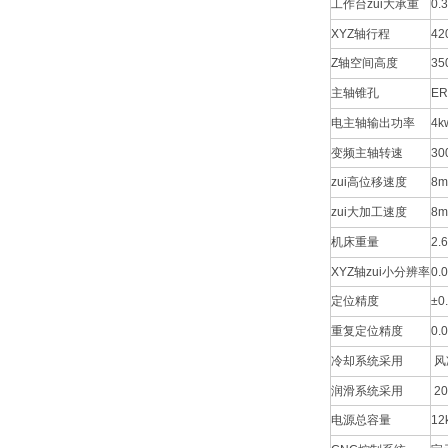
工作台zui大承重
0.3
XYZ轴行程
42
Z轴空间高度
35
主轴锥孔
E
电主轴输出功率
4k
变频主轴转速
30
zui高位移速度
8m
zui大加工速度
8m
机床重量
2.6
XYZ轴zui小分辨率
0.
定位精度
±0
重复定位精度
0.
冷却系统采用
风
润滑系统采用
2
电源总容量
12