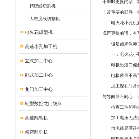
不即时更换的话，
精密线切割机
非常重要的部件，
大锥度线切割机
电火花小孔机旋转
电火花成型机
况再更换的话，有
但是如果保养了
高速小孔加工机
一：电火花小孔
立式加工中心
电极出液口偏斜
卧式加工中心
电极质量不高可
加工深孔时常短路
龙门加工中心
与导向器不同心，
轻型数控龙门铣床
检查工件和电极
高速雕铣机
加工电压无法调
放电线是否连接
精密雕刻机
电极质量不高或工