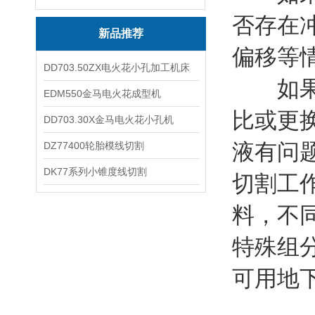
否存在
新品推荐
偏移等
DD703.50ZX电火花小孔加工机床
如果以
EDM550金马电火花成型机
比或更
DD703.30X金马电火花小孔机
液有问
DZ77400轮胎模线切割
DK77系列小锥度线切割
切割工
料，不
特殊组
可用地